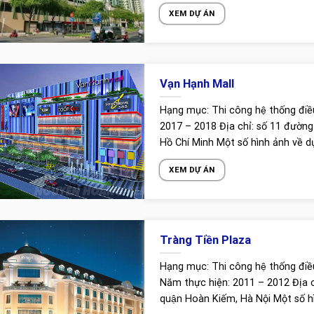
XEM DỰ ÁN
Vạn Hạnh Mall
Hạng mục: Thi công hệ thống điề
2017 – 2018 Địa chỉ: số 11 đươ
Hồ Chí Minh Một số hình ảnh về d
XEM DỰ ÁN
Tràng Tiền Plaza
ống xử lý nước thải
Thiết bị vệ sinh và vòi nước
Hạng mục: Thi công hệ thống điều h
Năm thực hiện: 2011 – 2012 Địa ch
quận Hoàn Kiếm, Hà Nội Một số h