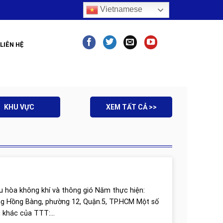
Vietnamese
LIÊN HỆ
KHU VỰC
XEM TẤT CẢ >>
u hòa không khí và thông gió Năm thực hiện:
ờng Hồng Bàng, phường 12, Quận.5, TP.HCM Một số
 khác của TTT:...