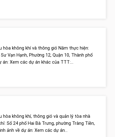
u hòa không khí và thông gió Năm thực hiện:
̀ng Sư Vạn Hạnh, Phường 12, Quận 10, Thành phố
ự án: Xem các dự án khác của TTT:...
Hệ thống xử lý nước
Hệ thống máy lạnh Chiller
òa không khí, thông gió và quản lý tòa nhà
ỉ: Số 24 phố Hai Bà Trưng, phường Tràng Tiền,
ình ảnh về dự án: Xem các dự án...