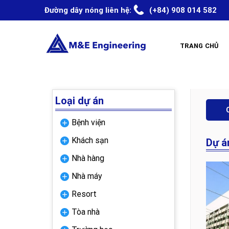
Skip
Đường dây nóng liên hệ:
(+84) 908 014 582
to
content
TRANG CHỦ
Loại dự án
Bệnh viện
Khách sạn
Dự á
Nhà hàng
Nhà máy
Resort
Tòa nhà