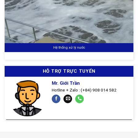
Hệ thống máy lạnh Chiller
HỖ TRỢ TRỰC TUYẾN
Mr. Giới Trần
Hotline + Zalo : (+84) 908 014 582