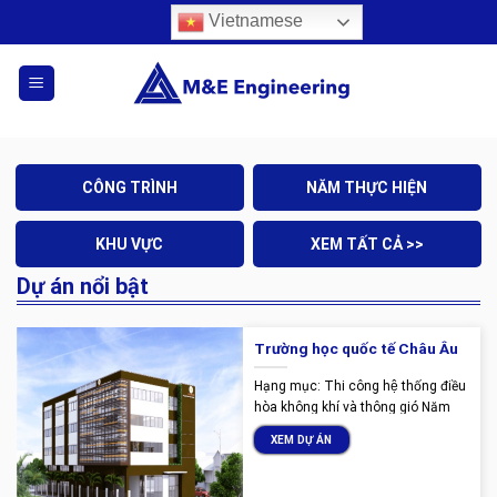
Skip
Vietnamese
to
content
CÔNG TRÌNH
NĂM THỰC HIỆN
KHU VỰC
XEM TẤT CẢ >>
Dự án nổi bật
Trường học quốc tế Châu Âu
Hạng mục: Thi công hệ thống điều
hòa không khí và thông gió Năm
thực hiện: 2020 – 2021 Địa chỉ: Số
XEM DỰ ÁN
38 đường Lê Văn Miến, phường
Thảo Điền, Thành Phố Thủ Đức,
Thành phố Hồ Chí Minh. Một số