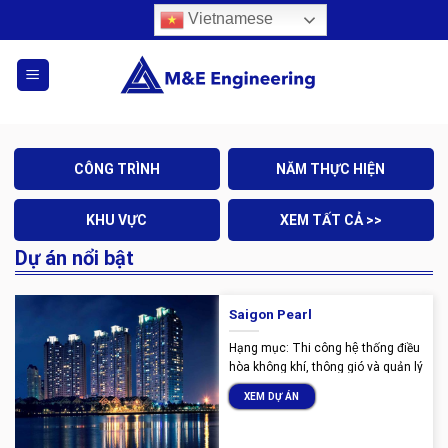
Skip
Vietnamese
to
content
CÔNG TRÌNH
NĂM THỰC HIỆN
KHU VỰC
XEM TẤT CẢ >>
Dự án nổi bật
Saigon Pearl
Hạng mục: Thi công hệ thống điều
hòa không khí, thông gió và quản lý
tòa nhà. Năm thực hiện: 2008 –
XEM DỰ ÁN
2009 Địa chỉ: Số 92 Nguyễn Hữu
Cảnh, Phường 22, Quận Bình
Thạnh, Thành phố Hồ Chí Minh