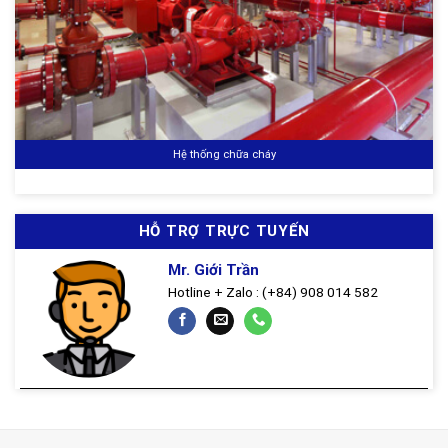
g chữa cháy
Hệ thống
HỖ TRỢ TRỰC TUYẾN
Mr. Giới Trần
Hotline + Zalo : (+84) 908 014 582