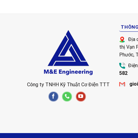
THÔNG 
Địa 
thị Vạn
Phước, 
Điện
582
gio
Công ty TNHH Kỹ Thuật Cơ Điện TTT