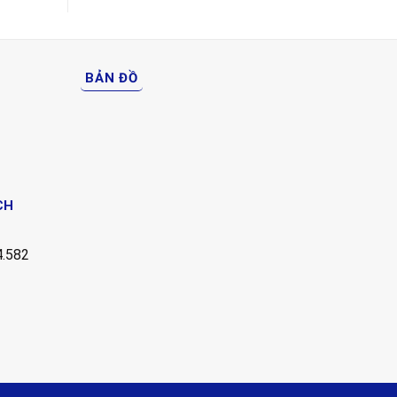
BẢN ĐỒ
CH
.582