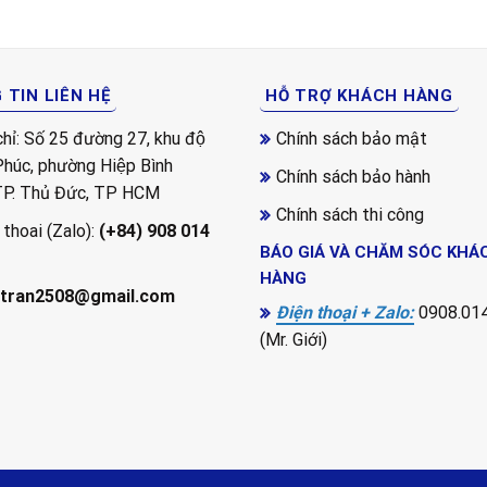
TIN LIÊN HỆ
HỖ TRỢ KHÁCH HÀNG
chỉ: Số 25 đường 27, khu độ
Chính sách bảo mật
 Phúc, phường Hiệp Bình
Chính sách bảo hành
TP. Thủ Đức, TP HCM
Chính sách thi công
 thoai (Zalo):
(+84) 908 014
BÁO GIÁ VÀ CHĂM SÓC KHÁ
HÀNG
itran2508@gmail.com
Điện thoại + Zalo:
0908.014
(Mr. Giới)